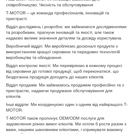
співробітництво; Чесність та обслуговування
T-MOTOR – це команда професіоналів, інновацій та
пристрасті.
Відділ досліджень і розробок: ми займаємося дослідженнями
та розробками, прагнучи інновацій та якості, але також
надаємо велике значення деталям та досвіду користувача.
Виробничий відділ: Ми виробляємо досконалі продукти з
використанням кращої сировини та передових технологій
виробництва та обладнання.
Відділ контролю якості: Ми перевіряємо в кожному процесі
від сировини до готової продукції, щоб переконатися, що
бездоганна продукція доходить до наших клієнтів.
Відділ продажів: Ми займаємось продажем професійно та з
пристрастю, надаючи продумане обслуговування для
клієнтів.
Інші відділи: Ми координуємо один з одним від найкращого T-
MOTOR.
T-MOTOR також пропонує OEM/ODM послуги для
задоволення різних вимог клієнтів. Ми хотіли б рости разом з
вами, нашими шановними клієнтами, і отримувати взаємну