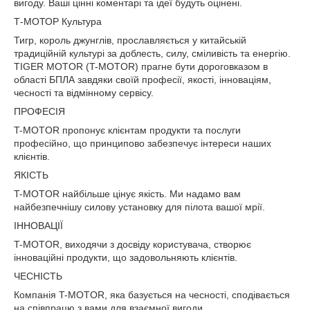
вигоду. Ваші цінні коментарі та ідеї будуть оцінені.
Т-МОТОР Культура
Тигр, король джунглів, прославляється у китайській
традиційній культурі за доблесть, силу, сміливість та енергію.
TIGER MOTOR (T-MOTOR) прагне бути дороговказом в
області БПЛА завдяки своїй професії, якості, інноваціям,
чесності та відмінному сервісу.
ПРОФЕСІЯ
T-MOTOR пропонує клієнтам продукти та послуги
професійно, що принципово забезпечує інтереси наших
клієнтів.
ЯКІСТЬ
T-MOTOR найбільше цінує якість. Ми надамо вам
найбезпечнішу силову установку для пілота вашої мрії.
ІННОВАЦІЇ
T-MOTOR, виходячи з досвіду користувача, створює
інноваційні продукти, що задовольняють клієнтів.
ЧЕСНІСТЬ
Компанія T-MOTOR, яка базується на чесності, сподівається
на співпрацю з вами для взаємної вигоди.