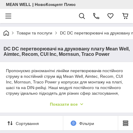
MEAN WELL | НовоКонцепт Плюс
Товари та послуги
DC DC перетворювачі на друковану пл
DC DC перетворювачі на друковану плату Mean Well,
Aimtec, Recom, CUI Inc, Mornsun, Traco Power
Пропонуємо різноманітні лінійки перетворювачів постійного
струму в постійний струм від Mean Well, Aimtec, Recom, CUI
Inc, Mornsun, Traco Power у корпусах для монтажу на платі,
шасі та на DIN-рейці. Наші модулі постійного та постійного
струму ідеально підходять для різних сфер застосування,
включаючи телекомунікаційне обладнання, промислові
Показати все
системи управління, обладнання з батарейним живленням та
побутову електроніку. Вони пропонують різні варіанти
корпусів, вхідної напруги, вихідної напруги та напруги
ізоляції. Для завдань, де вбудована система живлення
Сортування
0
Фільтри
неможлива, наша лінійка перетворювачів постійного струму
для монтажу на шасі та DIN-рейці пропонує зручне та