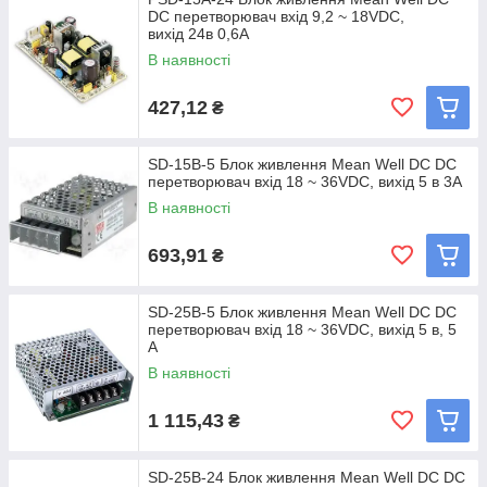
середовища від -40 до + 70 ℃ ( в
DC перетворювач вхід 9,2 ~ 18VDC,
залежності від моделі). Оснащені
вихід 24в 0,6A
вбудованою схемою обмеження струму
В наявності
і захистом від перевантаження,
короткого замикання, вихідної напруги і
427,12
₴
зворотної полярності входу.
Каталог Mean well | DC DC
SD-15B-5 Блок живлення Mean Well DC DC
перетворювачі Mean Well
перетворювач вхід 18 ~ 36VDC, вихід 5 в 3A
В наявності
693,91
₴
SD-25B-5 Блок живлення Mean Well DC DC
перетворювач вхід 18 ~ 36VDC, вихід 5 в, 5
A
В наявності
1 115,43
₴
SD-25B-24 Блок живлення Mean Well DC DC