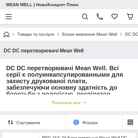
MEAN WELL | НовоКонцепт Плюс
Товари та послуги
Блоки живлення Mean Well
DC DC
DC DC перетворювачі Mean Well
DC DC перетворювачі Mean Well. Всі
серії є полуинкапсулированными для
захисту друкованої плати,
забезпечуючи основну здатність до
боротьби з вологістю, респіратор,
антивібраційною і теплової дисипацією.
Показати все
Тому вони можуть бути охолоджені без
якого-небудь устаткування з
примусовим повітряним охолодженням,
Сортування
0
Фільтри
але все ж здатні працювати при
температурі навколишнього
PSD-15A-24 Блок живлення Mean Well DC