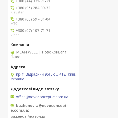
+380 (44) 331-71-71
+380 (96) 284-09-32
Kievstar
+380 (66) 597-01-04
MTC
+380 (67) 107-71-71
Viber
MEAN WELL | НовоКонцепт
Плюс
пр-т. Відрадний 95Г, оф.412, Київ,
Україна
office@novoconcept-e.com.ua
bazhenov-a@novoconcept-
e.com.ua
Баженов Анатолий