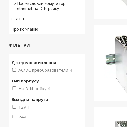
Промисловий комутатор
ethernet на DIN-рейку
Статті
Про компанію
ФІЛЬТРИ
Джерело живлення
AC/DC преобразователи
4
Тип корпусу
На DIN-рейку
4
Вихідна напруга
12V
1
24V
3