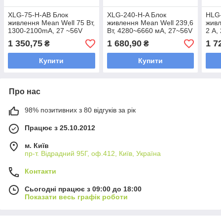
XLG-75-H-AB Блок
XLG-240-H-A Блок
HLG
живлення Mean Well 75 Вт,
живлення Mean Well 239,6
живл
1300-2100mA, 27 ~56V
Вт, 4280~6660 мА, 27~56V
2 A,
драйвер живлення
драйвер живлення
живл
1 350,75
1 680,90
1 7
₴
₴
світлодіодів LED IP67
світлодіодів LED IP67
IP65
Купити
Купити
Про нас
98% позитивних з 80 відгуків за рік
Працює з 25.10.2012
м. Київ
пр-т. Відрадний 95Г, оф.412, Київ, Україна
Контакти
Сьогодні працює з 09:00 до 18:00
Показати весь графік роботи