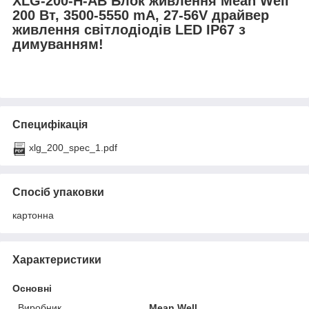
XLG-200-H-AB Блок живлення Mean Well
200 Вт, 3500-5550 mA, 27-56V драйвер
живлення світлодіодів LED IP67 з
димуванням!
Специфікація
xlg_200_spec_1.pdf
Спосіб упаковки
картонна
Характеристики
Основні
Виробник
Mean Well