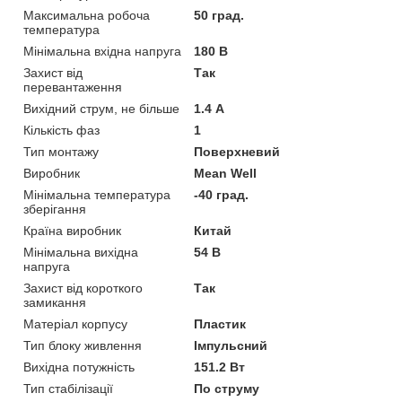
Максимальна робоча
50 град.
температура
Мінімальна вхідна напруга
180 В
Захист від
Так
перевантаження
Вихідний струм, не більше
1.4 А
Кількість фаз
1
Тип монтажу
Поверхневий
Виробник
Mean Well
Мінімальна температура
-40 град.
зберігання
Країна виробник
Китай
Мінімальна вихідна
54 В
напруга
Захист від короткого
Так
замикання
Матеріал корпусу
Пластик
Тип блоку живлення
Імпульсний
Вихідна потужність
151.2 Вт
Тип стабілізації
По струму