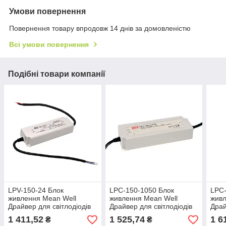
Умови повернення
Повернення товару впродовж 14 днів за домовленістю
Всі умови повернення
Подібні товари компанії
LPV-150-24 Блок
LPC-150-1050 Блок
LPC-
живлення Mean Well
живлення Mean Well
живл
Драйвер для світлодіодів
Драйвер для світлодіодів
Драй
(LED) 151.2 Вт, 24 В, 6.3 А
(LED) 151.2 Вт, 72~144 В,
(LED
1 411,52
1 525,74
1 6
₴
₴
1050 мА
280