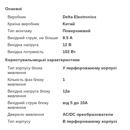
Основні
Виробник
Delta Electronics
Країна виробник
Китай
Тип монтажу
Поверхневий
Вихідний струм, не більше
8.5 А
Вихідна напруга
12 В
Вихідна потужність
102 Вт
Користувальницькі характеристики
Тип корпусу блока
У перфорованому корпусі
живлення
Кількість фаз блоку
1
живлення
Вихідна напруга блоку
12в
живлення
Вихідний струм блоку
від 5 до 10А
живлення
Джерело живлення
AC/DC преобразователи
Тип корпусу
В перфорованому корпусі