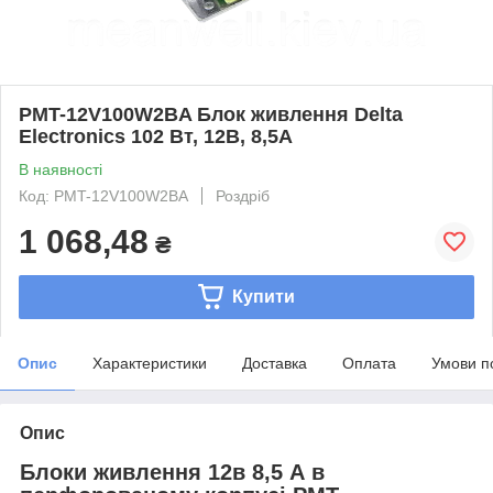
PMT-12V100W2BA Блок живлення Delta
Electronics 102 Вт, 12В, 8,5A
В наявності
Код: PMT-12V100W2BA
Роздріб
1 068,48
₴
Купити
Опис
Характеристики
Доставка
Оплата
Умови п
Опис
Блоки живлення 12в 8,5 А в