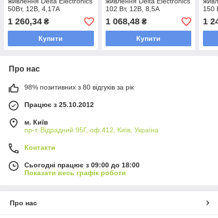
живлення Delta Electronics
живлення Delta Electronics
живл
50Вт, 12В, 4,17A
102 Вт, 12В, 8,5A
150 
1 260,34
1 068,48
1 2
₴
₴
Купити
Купити
Про нас
98% позитивних з 80 відгуків за рік
Працює з 25.10.2012
м. Київ
пр-т. Відрадний 95Г, оф.412, Київ, Україна
Контакти
Сьогодні працює з 09:00 до 18:00
Показати весь графік роботи
Про нас