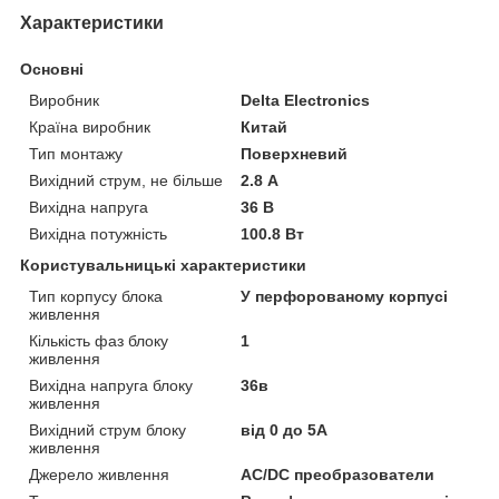
Характеристики
Основні
Виробник
Delta Electronics
Країна виробник
Китай
Тип монтажу
Поверхневий
Вихідний струм, не більше
2.8 А
Вихідна напруга
36 В
Вихідна потужність
100.8 Вт
Користувальницькі характеристики
Тип корпусу блока
У перфорованому корпусі
живлення
Кількість фаз блоку
1
живлення
Вихідна напруга блоку
36в
живлення
Вихідний струм блоку
від 0 до 5А
живлення
Джерело живлення
AC/DC преобразователи