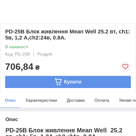
PD-25B Блок живлення Mean Well 25.2 вт, ch1:
5в, 1,2 А,ch2:24в, 0.8А.
В наявності
Код: PD-25B
Роздріб
706,84
₴
Купити
Опис
Характеристики
Доставка
Оплата
Умови п
Опис
PD-25B Блок живлення Mean Well 25.2