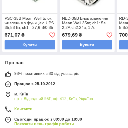
PSC-35B Mean Well Блок
NED-35B Блок живлення
RD-3
живлення з функцією UPS
Mean Well 35вт, ch1: 5в,
Mean
35,88 Вт, ch1 - 27,6 В/0,85
2,2А,ch2:24в, 1 А.
5 В/
А, ch2 - 27,6 В/ 0,45 А
Пер
671,07
679,69
700
₴
₴
Купити
Купити
Про нас
98% позитивних з 80 відгуків за рік
Працює з 25.10.2012
м. Київ
пр-т. Відрадний 95Г, оф.412, Київ, Україна
Контакти
Сьогодні працює з 09:00 до 18:00
Показати весь графік роботи