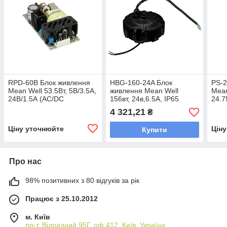
RPD-60B Блок живлення
HBG-160-24A Блок
PS-2
Mean Well 53.5Вт, 5В/3.5A,
живлення Mean Well
Mean
24В/1.5А (AC/DC
156вт, 24в,6.5А, ІР65
24.75
Перетворювач)
(AC/
4 321,21
₴
Ціну уточнюйте
Цін
Купити
Про нас
98% позитивних з 80 відгуків за рік
Працює з 25.10.2012
м. Київ
пр-т. Відрадний 95Г, оф.412, Київ, Україна