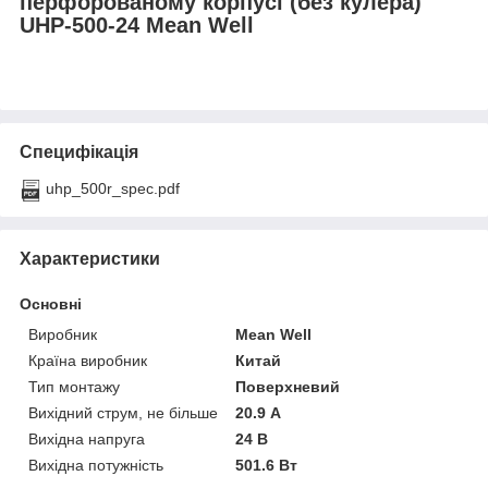
перфорованому корпусі (без кулера)
UHP-500-24 Mean Well
Специфікація
uhp_500r_spec.pdf
Характеристики
Основні
Виробник
Mean Well
Країна виробник
Китай
Тип монтажу
Поверхневий
Вихідний струм, не більше
20.9 А
Вихідна напруга
24 В
Вихідна потужність
501.6 Вт