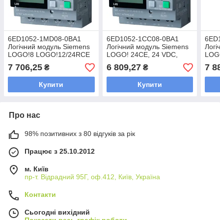
6ED1052-1MD08-0BA1
6ED1052-1CC08-0BA1
6ED
Логічний модуль Siemens
Логічний модуль Siemens
Логі
LOGO!8 LOGO!12/24RCE
LOGO! 24CE, 24 VDC,
LOG
12/24 VDC, реле, 8 DI/4DO
транзистори, 8 DI / 4DO
реле
7 706,25
6 809,27
7 8
₴
₴
Купити
Купити
Про нас
98% позитивних з 80 відгуків за рік
Працює з 25.10.2012
м. Київ
пр-т. Відрадний 95Г, оф.412, Київ, Україна
Контакти
Сьогодні вихідний