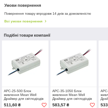
Умови повернення
Повернення товару впродовж 14 днів за домовленістю
Всі умови повернення
Подібні товари компанії
APC-25-500 Блок
APC-35-1050 Блок
APC-
живлення Mean Well
живлення Mean Well
живл
Драйвер для світлодіодів
Драйвер для світлодіодів
Драй
(LED) 25.2 Вт, 15~50 В,
(LED) 34.7 Вт, 11~33 В,
(LED
511,60
583,57
533
₴
₴
500 мА
1050 мА
мА