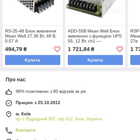
RS-25-48 Блок живлення
ADD-55B Mean Well Блок
RSP-
Mean Well 27.36 Вт, 48 В,
живлення з функцією UPS
Mean
0.57 А
55, 12 Вт, ch1 —
27в
27,6В/1,3А, ch2 — 5В/3А,
494,79
1 721,84
1 7
₴
₴
ch3 — 26,5В/0,16А
Купити
Купити
Про нас
98% позитивних з 80 відгуків за рік
Працює з 25.10.2012
м. Київ
пр-т. Відрадний 95Г, оф.412, Київ, Україна
Контакти