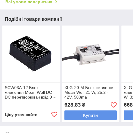
Всі умови повернення
Подібні товари компанії
SCW03A-12 Блок
XLG-20-M Блок живлення
XLG-
живлення Mean Well DC
Mean Well 21 W, 25.2 -
живл
DC перетворювач вхід 9 ~
42V, 500ma
W, 3
18 V, вихід 12 в, 0.25 A
628,83
668
₴
Ціну уточнюйте
Купити