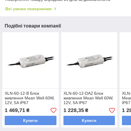
Всі умови повернення
Подібні товари компанії
XLN-60-12-B Блок
XLN-60-12-DA2 Блок
XLN-
живлення Mean Well 60W,
живлення Mean Well 60W,
Mean
12V, 5A IP67
12V, 5A IP67
IP67
1 469,71
1 228,35
1 2
₴
₴
Купити
Купити