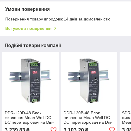
Умови повернення
Повернення товару впродовж 14 днів за домовленістю
Всі умови повернення
Подібні товари компанії
DDR-120D-48 Блок
DDR-120B-48 Блок
SDR-
живлення Mean Well DC
живлення Mean Well DC
живл
DC перетворювач на Din-
DC перетворювач на Din-
Mean
рейку вхід 67.2 ~ 154VDC,
рейку вхід 16.8 ~ 33.6VDC,
А
3 239,83
3 103,20
3 0
₴
₴