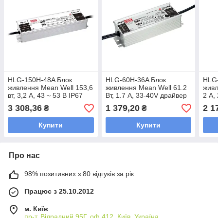
HLG-150H-48A Блок
HLG-60H-36A Блок
HLG
живлення Mean Well 153,6
живлення Mean Well 61.2
живл
вт, 3,2 А, 43 ~ 53 В IP67
Вт, 1.7 А, 33-40V драйвер
2 А,
живлення світлодіодів LED
живл
3 308,36
1 379,20
2 1
₴
₴
IP67
IP67
Купити
Купити
Про нас
98% позитивних з 80 відгуків за рік
Працює з 25.10.2012
м. Київ
пр-т. Відрадний 95Г, оф.412, Київ, Україна