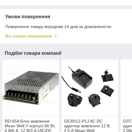
Умови повернення
Повернення товару впродовж 14 днів за домовленістю
Всі умови повернення
Подібні товари компанії
RD-65A Блок живлення
GE30I12-P1J AC DC
GST
Mean Well У корпусі 66 Вт,
адаптер живлення 12 В,
адап
5 В/6 A, 12 В/3 А (AC/DC
2,5 А Mean Well
2,08