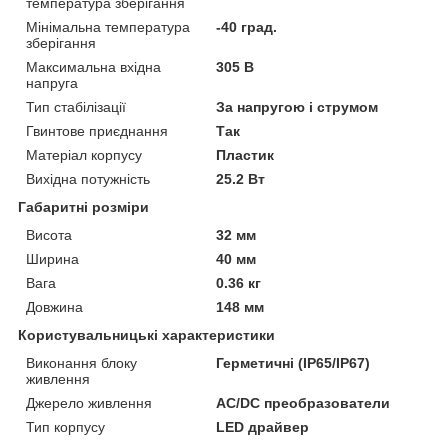
температура зберігання
Мінімальна температура
-40 град.
зберігання
Максимальна вхідна
305 В
напруга
Тип стабілізації
За напругою і струмом
Гвинтове приєднання
Так
Матеріал корпусу
Пластик
Вихідна потужність
25.2 Вт
Габаритні розміри
Висота
32 мм
Ширина
40 мм
Вага
0.36 кг
Довжина
148 мм
Користувальницькі характеристики
Виконання блоку
Герметичні (IP65/IP67)
живлення
Джерело живлення
AC/DC преобразователи
Тип корпусу
LED драйвер