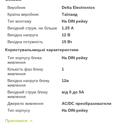
Виробник
Delta Electronics
Країна виробник
Таїланд
Тип монтажу
На DIN рейку
Вихідний струм, не більше
1.25 А
Вихідна напруга
12 В
Вихідна потужність
15 Вт
Користувальницькі характеристики
Тип корпусу блока
На DIN рейку
живлення
Кількість фаз блоку
1
живлення
Вихідна напруга блоку
12в
живлення
Вихідний струм блоку
від 0 до 5А
живлення
Джерело живлення
AC/DC преобразователи
Тип корпусу
На DIN-рейку
Приховати