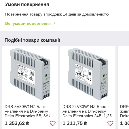
Умови повернення
Повернення товару впродовж 14 днів за домовленістю
Всі умови повернення
Подібні товари компанії
DRS-5V30W1NZ Блок
DRS-24V30W1NZ Блок
DRP
живлення на Din-рейку
живлення на Din-рейку
живл
Delta Electronics 5В, 3A /
Delta Electronics 24В, 1,25
Delt
аналог HDR-15-5, MDR-
A / аналог HDR-30-24,
/ ан
1 353,62
1 311,75
1 0
₴
₴
20-5 Mean well
MDR-40-24 Mean well
40-1