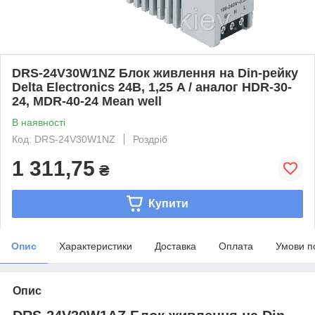
DRS-24V30W1NZ Блок живлення на Din-рейку
Delta Electronics 24В, 1,25 A / аналог HDR-30-
24, MDR-40-24 Mean well
В наявності
Код: DRS-24V30W1NZ
Роздріб
1 311,75
₴
Купити
Опис
Характеристики
Доставка
Оплата
Умови п
Опис