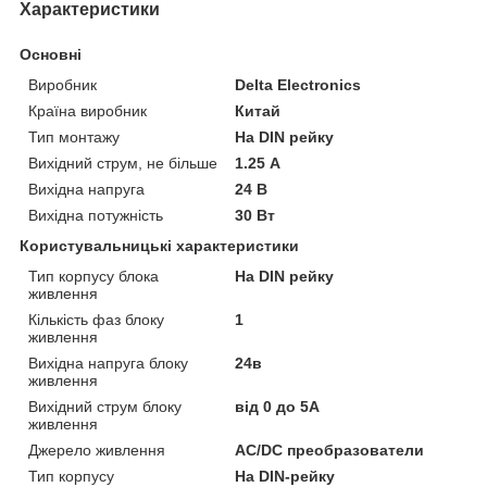
Характеристики
Основні
Виробник
Delta Electronics
Країна виробник
Китай
Тип монтажу
На DIN рейку
Вихідний струм, не більше
1.25 А
Вихідна напруга
24 В
Вихідна потужність
30 Вт
Користувальницькі характеристики
Тип корпусу блока
На DIN рейку
живлення
Кількість фаз блоку
1
живлення
Вихідна напруга блоку
24в
живлення
Вихідний струм блоку
від 0 до 5А
живлення
Джерело живлення
AC/DC преобразователи
Тип корпусу
На DIN-рейку