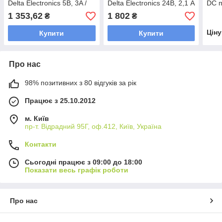
Delta Electronics 5В, 3A /
Delta Electronics 24В, 2,1 A
DC п
аналог HDR-15-5, MDR-
/ аналог HDR-60-24, MDR-
40 ~
1 353,62
1 802
₴
₴
20-5 Mean well
60-24 Mean well
1,25
Цін
Купити
Купити
Про нас
98% позитивних з 80 відгуків за рік
Працює з 25.10.2012
м. Київ
пр-т. Відрадний 95Г, оф.412, Київ, Україна
Контакти
Сьогодні працює з 09:00 до 18:00
Показати весь графік роботи
Про нас