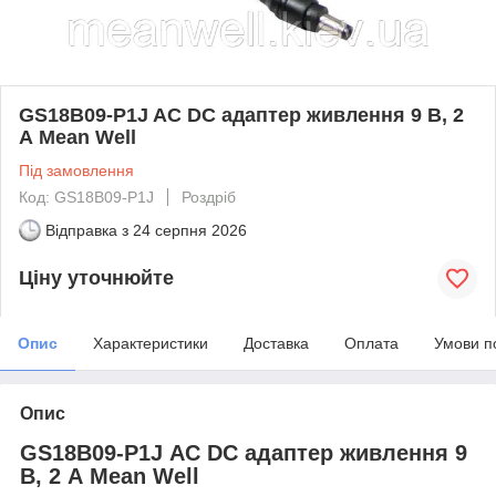
GS18B09-P1J AC DC адаптер живлення 9 В, 2
А Mean Well
Під замовлення
Код: GS18B09-P1J
Роздріб
Відправка з
24 серпня 2026
Ціну уточнюйте
Опис
Характеристики
Доставка
Оплата
Умови п
Опис
GS18B09-P1J AC DC адаптер живлення 9
В, 2 А Mean Well