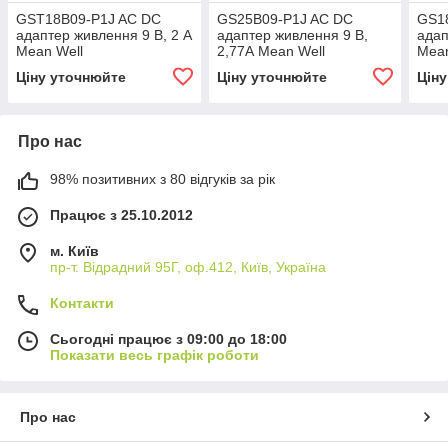
GST18B09-P1J AC DC
GS25B09-P1J AC DC
GS1
адаптер живлення 9 В, 2 А
адаптер живлення 9 В,
адап
Mean Well
2,77А Mean Well
Mean
Ціну уточнюйте
Ціну уточнюйте
Цін
Про нас
98% позитивних з 80 відгуків за рік
Працює з 25.10.2012
м. Київ
пр-т. Відрадний 95Г, оф.412, Київ, Україна
Контакти
Сьогодні працює з 09:00 до 18:00
Показати весь графік роботи
Про нас