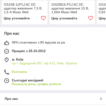
GS15B-11P1J AC DC
GS25B15-P1J AC DC
GS1
адаптер живлення 7,5 В,
адаптер живлення 15 В,
адап
1,6 А Mean Well
1,66А Mean Well
0,83
Ціну уточнюйте
Ціну уточнюйте
Цін
Про нас
98% позитивних з 80 відгуків за рік
Працює з 25.10.2012
м. Київ
пр-т. Відрадний 95Г, оф.412, Київ, Україна
Контакти
Сьогодні вихідний
Показати весь графік роботи
Про нас