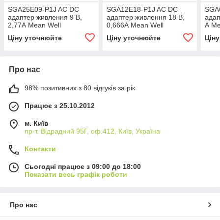
SGA25E09-P1J AC DC
SGA12E18-P1J AC DC
SGA
адаптер живлення 9 В,
адаптер живлення 18 В,
адап
2,77А Mean Well
0,666А Mean Well
А Me
Ціну уточнюйте
Ціну уточнюйте
Цін
Про нас
98% позитивних з 80 відгуків за рік
Працює з 25.10.2012
м. Київ
пр-т. Відрадний 95Г, оф.412, Київ, Україна
Контакти
Сьогодні працює з 09:00 до 18:00
Показати весь графік роботи
Про нас