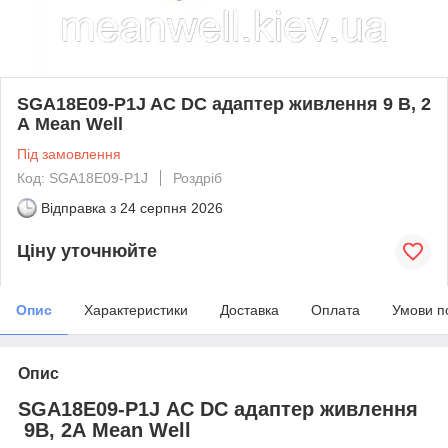
SGA18E09-P1J AC DC адаптер живлення 9 В, 2
А Mean Well
Під замовлення
Код: SGA18E09-P1J
Роздріб
Відправка з
24 серпня 2026
Ціну уточнюйте
Опис
Характеристики
Доставка
Оплата
Умови п
Опис
SGA18E09-P1J AC DC адаптер живлення
9В, 2А Mean Well