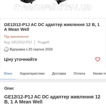
GE12I12-P1J AC DC адаптер живлення 12 В, 1
А Mean Well
Під замовлення
Код: GE12I12-P1J
Роздріб
Відправка з
20 серпня 2026
Ціну уточнюйте
Опис
Характеристики
Доставка
Оплата
Умови п
Опис
GE12I12-P1J AC DC адаптер живлення 12
В, 1 А Mean Well