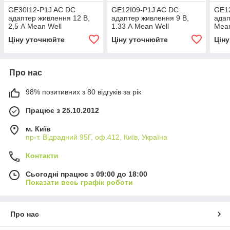
GE30I12-P1J AC DC
GE12I09-P1J AC DC
GE1
адаптер живлення 12 В,
адаптер живлення 9 В,
адап
2,5 А Mean Well
1.33 А Mean Well
Mean
Ціну уточнюйте
Ціну уточнюйте
Цін
Про нас
98% позитивних з 80 відгуків за рік
Працює з 25.10.2012
м. Київ
пр-т. Відрадний 95Г, оф.412, Київ, Україна
Контакти
Сьогодні працює з 09:00 до 18:00
Показати весь графік роботи
Про нас