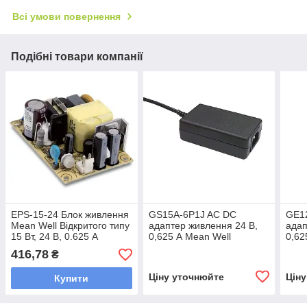
Всі умови повернення
Подібні товари компанії
EPS-15-24 Блок живлення
GS15A-6P1J AC DC
GE1
Mean Well Відкритого типу
адаптер живлення 24 В,
адап
15 Вт, 24 В, 0.625 А
0,625 А Mean Well
0,62
(AC/DC Перетворювач)
416,78
₴
Ціну уточнюйте
Цін
Купити