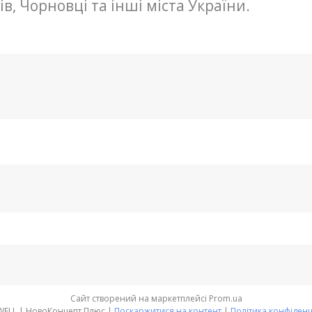
в, Чорновці та інші міста України.
Сайт створений на маркетплейсі
Prom.ua
MEAN WELL | НовоКонцепт Плюс |
Поскаржитися на контент
|
Політика конфіденц