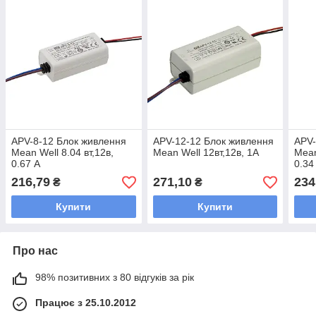
APV-8-12 Блок живлення
APV-12-12 Блок живлення
APV-
Mean Well 8.04 вт,12в,
Mean Well 12вт,12в, 1А
Mean
0.67 А
0.34
216,79
271,10
234
₴
₴
Купити
Купити
Про нас
98% позитивних з 80 відгуків за рік
Працює з 25.10.2012