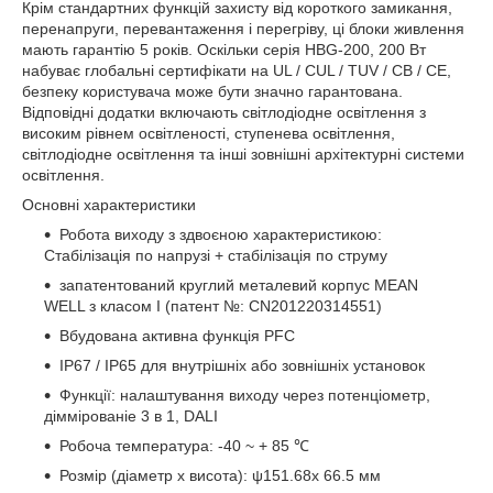
Крім стандартних функцій захисту від короткого замикання,
перенапруги, перевантаження і перегріву, ці блоки живлення
мають гарантію 5 років. Оскільки серія HBG-200, 200 Вт
набуває глобальні сертифікати на UL / CUL / TUV / CB / CE,
безпеку користувача може бути значно гарантована.
Відповідні додатки включають світлодіодне освітлення з
високим рівнем освітленості, ступенева освітлення,
світлодіодне освітлення та інші зовнішні архітектурні системи
освітлення.
Основні характеристики
Робота виходу з здвоєною характеристикою:
Стабілізація по напрузі + стабілізація по струму
запатентований круглий металевий корпус MEAN
WELL з класом I (патент №: CN201220314551)
Вбудована активна функція PFC
IP67 / IP65 для внутрішніх або зовнішніх установок
Функції: налаштування виходу через потенціометр,
діммірованіе 3 в 1, DALI
Робоча температура: -40 ~ + 85 ℃
Розмір (діаметр х висота): ψ151.68x 66.5 мм