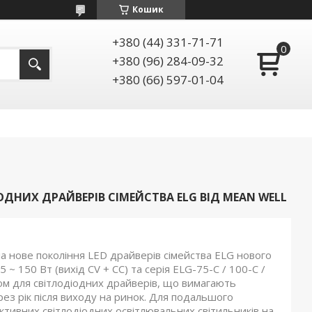
Кошик
+380 (44) 331-71-71
+380 (96) 284-09-32
+380 (66) 597-01-04
ОДІОДНИХ ДРАЙВЕРІВ СІМЕЙСТВА ELG ВІД MEAN WELL
а нове покоління LED драйверів сімейства ELG нового
 ~ 150 Вт (вихід CV + CC) та серія ELG-75-C / 100-C /
ом для світлодіодних драйверів, що вимагають
рез рік після виходу на ринок. Для подальшого
тивних світлодіодних освітлювальних світильників на