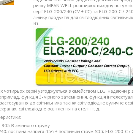
ринку MEAN WELL розширює вихідну потужніст
серії ELG-200/240 (CV + CC) та ELG-200-C / 24
лінійку продуктів для світлодіодних світильн
Вт.
х чотирьох серій узгоджується з сімейством ELG, надаючи різ
приклад, функція 3-мірного затемнення, функція інтелектуал
застосування до світильника такі як світлодіодне вуличне осві
кранах, світлодіодне освітлення на стелі і т. д.
теристики:
~ 305 В змінного струму
0: постійна напруга (CV) + постійний струм (CC); ELG-200-C / 