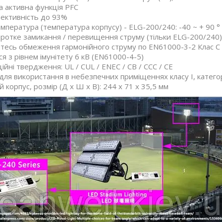
 активна функція PFC
ективність до 93%
мпература (температура корпусу) - ELG-200/240: -40 ~ + 90 ° C
оротке замикання / перевищення струму (тільки ELG-200/240)
есь обмеження гармонійного струму по EN61000-3-2 Клас C
я з рівнем імунітету 6 кВ (EN61000-4-5)
ійні твердження: UL / CUL / ENEC / CB / CCC / CE
для використання в небезпечних приміщеннях класу I, категорі
 корпус, розмір (Д х Ш х В): 244 х 71 х 35,5 мм