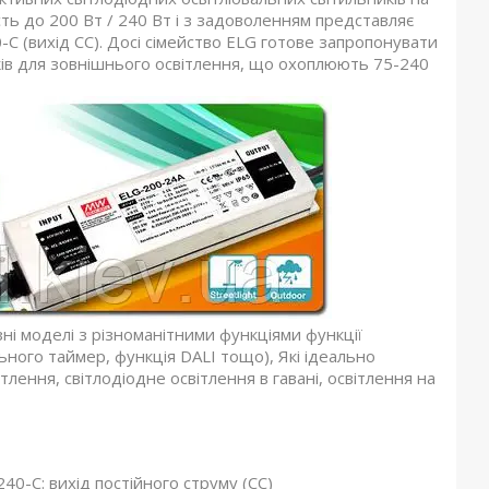
ь до 200 Вт / 240 Вт і з задоволенням представляє
0-C (вихід CC). Досі сімейство ELG готове запропонувати
иків для зовнішнього освітлення, що охоплюють 75-240
ні моделі з різноманітними функціями функції
ьного таймер, функція DALI тощо), Які ідеально
тлення, світлодіодне освітлення в гавані, освітлення на
240-C: вихід постійного струму (CC)