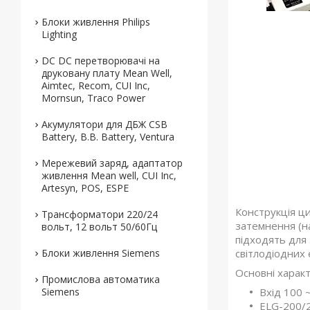
Блоки живлення Philips
Lighting
DC DC перетворювачі на
друковану плату Mean Well,
Aimtec, Recom, CUI Inc,
Mornsun, Traco Power
Акумулятори для ДБЖ CSB
Battery, B.B. Battery, Ventura
Мережевий заряд, адаптатор
живлення Mean well, CUI Inc,
Artesyn, POS, ESPE
Конструкція ци
Трансформатори 220/24
затемнення (на
вольт, 12 вольт 50/60Гц
підходять для 
Блоки живлення Siemens
світлодіодних е
Основні харак
Промислова автоматика
Siemens
Вхід 100 
ELG-200/24