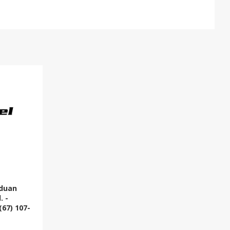
nduan
. -
67) 107-