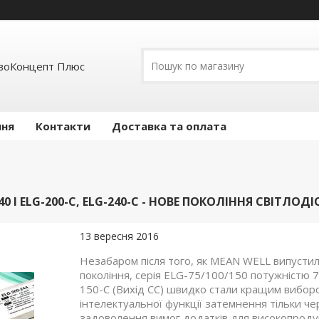
воКонцепт Плюс
ння
Контакти
Доставка та оплата
240 І ELG-200-C, ELG-240-C - НОВЕ ПОКОЛІННЯ СВІТЛ
13 вересня 2016
Незабаром після того, як MEAN WELL випустил
покоління, серія ELG-75/100/150 потужністю 75
150-C (Вихід CC) швидко стали кращим вибор
інтелектуальної функції затемнення тільки че
задоволення вимог додатків для високопродук