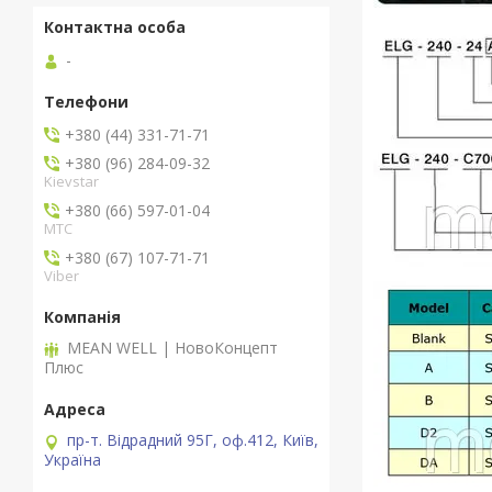
-
+380 (44) 331-71-71
+380 (96) 284-09-32
Kievstar
+380 (66) 597-01-04
MTC
+380 (67) 107-71-71
Viber
MEAN WELL | НовоКонцепт
Плюс
пр-т. Відрадний 95Г, оф.412, Київ,
Україна