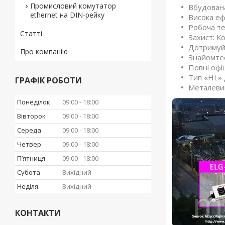
Промисловий комутатор
Вбудована
ethernet на DIN-рейку
Висока еф
Робоча те
Статті
Захист: К
Дотримуйт
Про компанію
Знайомтес
Повні офіц
Тип «HL» 
ГРАФІК РОБОТИ
Металевий
Понеділок
09:00
18:00
Вівторок
09:00
18:00
Середа
09:00
18:00
Четвер
09:00
18:00
Пʼятниця
09:00
18:00
Субота
Вихідний
Неділя
Вихідний
КОНТАКТИ