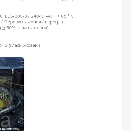
; ELG-200-З / 240-С: -40 ~ + 85 ° C
 / Перевантаження / перегрів
 (≧ 50% навантаження)
ї 2 (класифіковані)