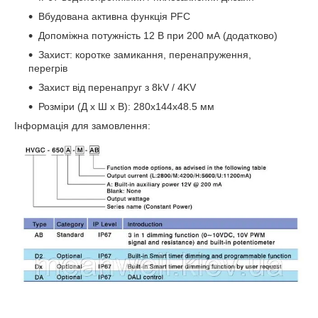
Вбудована активна функція PFC
Допоміжна потужність 12 В при 200 мА (додатково)
Захист: коротке замикання, перенапруження,
перегрів
Захист від перенапруг з 8kV / 4KV
Розміри (Д х Ш х В): 280x144x48.5 мм
Інформація для замовлення: