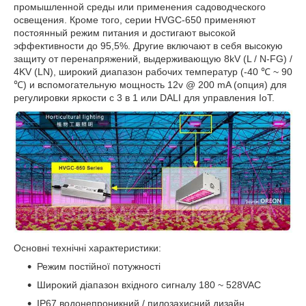
промышленной среды или применения садоводческого
освещения. Кроме того, серии HVGC-650 применяют
постоянный режим питания и достигают высокой
эффективности до 95,5%. Другие включают в себя высокую
защиту от перенапряжений, выдерживающую 8kV (L / N-FG) /
4KV (LN), широкий диапазон рабочих температур (-40 ℃ ~ 90
℃) и вспомогательную мощность 12v @ 200 mA (опция) для
регулировки яркости с 3 в 1 или DALI для управления IoT.
Основні технічні характеристики:
Режим постійної потужності
Широкий діапазон вхідного сигналу 180 ~ 528VAC
IP67 водонепроникний / пилозахисний дизайн