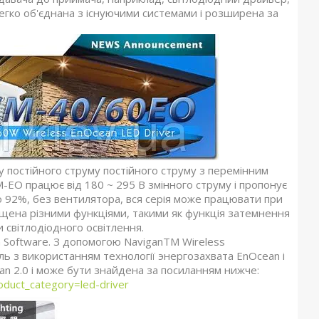
легко об'єднана з існуючими системами і розширена за
у постійного струму постійного струму з перемінним
-EO працює від 180 ~ 295 В змінного струму і пропонує
 до 92%, без вентилятора, вся серія може працювати при
снащена різними функціями, такими як функція затемнення
 світлодіодного освітлення.
n Software. З допомогою NaviganTM Wireless
ль з використанням технології энергозахвата EnOcean і
n 2.0 і може бути знайдена за посиланням нижче:
oduct_category=led-driver