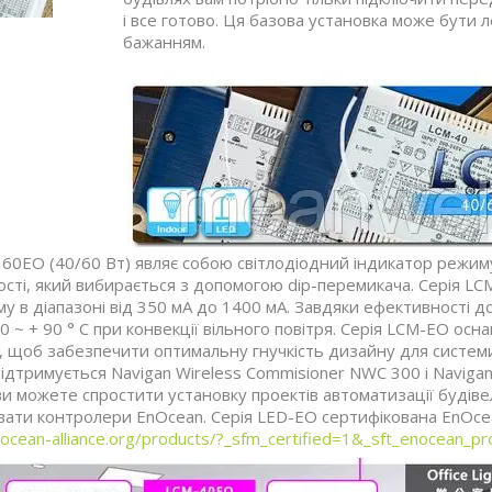
і все готово. Ця базова установка може бути 
бажанням.
 60EO (40/60 Вт) являє собою світлодіодний індикатор режим
сті, який вибирається з допомогою dip-перемикача. Серія LCM
руму в діапазоні від 350 мА до 1400 мА. Завдяки ефективності
0 ~ + 90 ° C при конвекції вільного повітря. Серія LCM-EO о
я, щоб забезпечити оптимальну гнучкість дизайну для системи
ідтримується Navigan Wireless Commisioner NWC 300 і Naviga
и можете спростити установку проектів автоматизації будіве
вати контролери EnOcean. Серія LED-EO сертифікована EnOcea
ocean-alliance.org/products/?_sfm_certified=1&_sft_enocean_pr