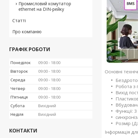
Промисловий комутатор
ethernet на DIN-рейку
Статті
Про компанію
ГРАФІК РОБОТИ
Понеділок
09:00
18:00
Вівторок
09:00
18:00
Основні техніч
Середа
09:00
18:00
Бездрото
Робота з 
Четвер
09:00
18:00
Вихід пос
Пʼятниця
09:00
18:00
Пластиков
Вбудована
Субота
Вихідний
Функції: 
Неділя
Вихідний
синхроніз
Розмір (Д
КОНТАКТИ
Інформація дл