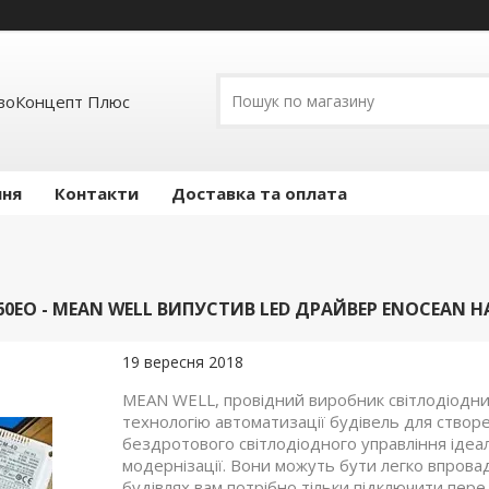
воКонцепт Плюс
ння
Контакти
Доставка та оплата
-60EO - MEAN WELL ВИПУСТИВ LED ДРАЙВЕР ENOCEAN НА 
19 вересня 2018
MEAN WELL, провідний виробник світлодіодни
технологію автоматизації будівель для створе
бездротового світлодіодного управління ідеал
модернізації. Вони можуть бути легко впровад
будівлях вам потрібно тільки підключити пер