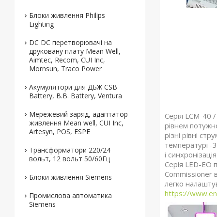
Блоки живлення Philips
Lighting
DC DC перетворювачі на
друковану плату Mean Well,
Aimtec, Recom, CUI Inc,
Mornsun, Traco Power
Акумулятори для ДБЖ CSB
Battery, B.B. Battery, Ventura
Мережевий заряд, адаптатор
Серія LCM-40 /
живлення Mean well, CUI Inc,
рівнем потужно
Artesyn, POS, ESPE
різні рівні ст
температурі -3
Трансформатори 220/24
і синхронізаці
вольт, 12 вольт 50/60Гц
Серія LED-EO п
Commissioner в
Блоки живлення Siemens
легко налашту
https://www.en
Промислова автоматика
Siemens