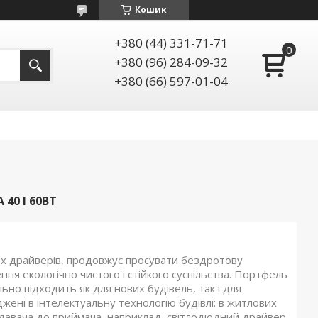
Кошик
+380 (44) 331-71-71
+380 (96) 284-09-32
+380 (66) 597-01-04
40 І 60ВТ
х драйверів, продовжує просувати бездротову
ння екологічно чистого і стійкого суспільства. Портфель
ьно підходить як для нових будівель, так і для
жені в інтелектуальну технологію будівлі: в житлових
едавача до приймача, наприклад, світлодіодний драйвер,