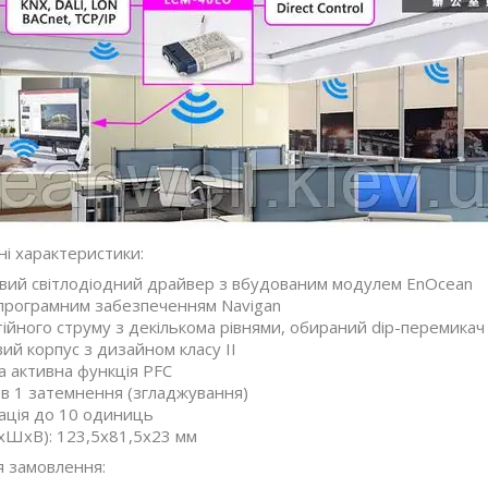
ні характеристики:
вий світлодіодний драйвер з вбудованим модулем EnOcean
програмним забезпеченням Navigan
тійного струму з декількома рівнями, обираний dip-перемикач
ий корпус з дизайном класу II
 активна функція PFC
3 в 1 затемнення (згладжування)
ація до 10 одиниць
хШхВ): 123,5x81,5x23 мм
я замовлення: