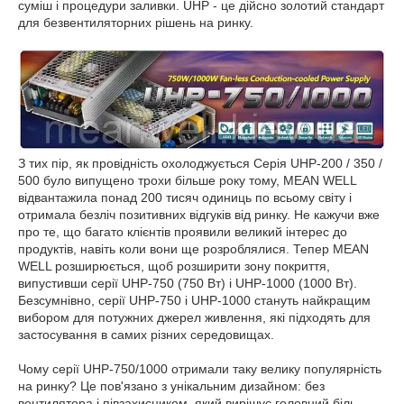
суміш і процедури заливки. UHP - це дійсно золотий стандарт
для безвентиляторних рішень на ринку.
З тих пір, як провідність охолоджується
Серія UHP-200 / 350 /
500 було випущено трохи більше року тому, MEAN WELL
відвантажила понад 200 тисяч одиниць по всьому світу і
отримала безліч позитивних відгуків від ринку. Не кажучи вже
про те, що багато клієнтів проявили великий інтерес до
продуктів, навіть коли вони ще розроблялися. Тепер MEAN
WELL розширюється, щоб розширити зону покриття,
випустивши серії UHP-750 (750 Вт) і UHP-1000 (1000 Вт).
Безсумнівно, серії UHP-750 і UHP-1000 стануть найкращим
вибором для потужних джерел живлення, які підходять для
застосування в самих різних середовищах.
Чому серії UHP-750/1000 отримали таку велику популярність
на ринку? Це пов'язано з унікальним дизайном: без
вентилятора і півзахисником, який вирішує головний біль