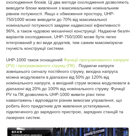
охолодження блоків. Ці два методи охолодження дозволяють
виводити блоки живлення з максимальним номінальним
рівнем потужності. Якщо є обмеження простору, UHP-
750/1000 може виводити до 70% від максимальної
номінальної потужності завдяки надвисокої ефективності
96%, а також чудовою механічної конструкції. Надаючи безліч
варіантів охолодження, UHP-750/1000 може бути легко
інтегрований у всі види додатків, тим самим максимізуючи
гнучкість конструкції системи.
UHP-1000 також оснащений
Функції програмованого напруги
(PV) і програмованого струму (ПК)
. Подаючи напруги
зовнішнього сигналу постійного струму, вихідна напруга
можна модулювати в діапазоні від 50% до 120% від
номінального напруги, а вихідний струм можна модулювати в
діапазоні від 20% до 100% від номінального струму. Функції
PV та ПК дозволяють UHP-1000 живити різні типи
навантажень і відповідати різним вимогам управління, що
робить його придатним для живлення устаткування,
підключеного до зарядного пристрою, зарядних станцій та
лазерних систем.