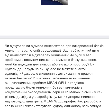
Чи відчували ви відмова вентилятора при використанні блоків
живлення в запиленій середовищі? Вас турбує гучний шум
від вентиляторів в джерелах живлення? Чи були у вас
проблеми з пошуком низькопрофільного блоку живлення,
який би підходив для вивісок або вузького простору? Ви
шукали де-небудь на ринку, але не можете знайти
відповідний джерело живлення з дотриманням правил
техніки безпеки? У прагненні забезпечити вирішення
вищезазначених проблем MEAN WELL з гордістю
представляє блоки живлення без вентиляторів з
кондуктивним охолодженням серії UHP. Маючи більш ніж 35-
річним досвідом у розробці імпульсних джерел живлення,
науково-дослідна група MEAN WELL професійно розробила
серію UHP і використовувала чудову силіконову заливочную