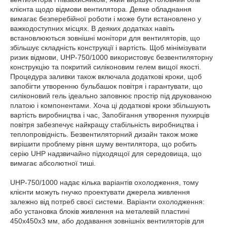
клієнта щодо відмови вентилятора. Деяке обладнання
вимагає безперебійної роботи і може бути встановлено у
важкодоступних місцях. В деяких додатках навіть
встановлюються зовнішні монітори для вентиляторів, що
збільшує складність конструкції і вартість. Щоб мінімізувати
ризик відмови, UHP-750/1000 використовує безвентиляторну
конструкцію та покритий силіконовим гелем вищої якості.
Процедура заливки також включала додаткові кроки, щоб
запобігти утворенню бульбашок повітря і гарантувати, що
силіконовий гель ідеально заповнює простір під друкованою
платою і компонентами. Хоча ці додаткові кроки збільшують
вартість виробництва і час, Запобігання утворення пухирців
повітря забезпечує найкращу стабільність виробництва і
теплопровідність. Безвентиляторний дизайн також може
вирішити проблему рівня шуму вентилятора, що робить
серію UHP надзвичайно підходящої для середовища, що
вимагає абсолютної тиші.
UHP-750/1000 надає кілька варіантів охолодження, тому
клієнти можуть гнучко проектувати джерела живлення
залежно від потреб своєї системи. Варіанти охолодження:
або установка блоків живлення на металевій пластині
450x450x3 мм, або додавання зовнішніх вентиляторів для