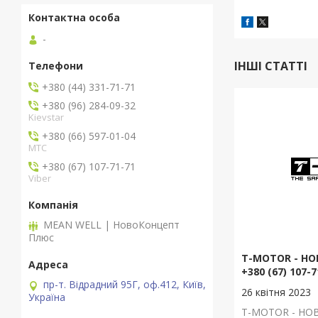
-
ІНШІ СТАТТІ
+380 (44) 331-71-71
+380 (96) 284-09-32
Kievstar
+380 (66) 597-01-04
MTC
+380 (67) 107-71-71
Viber
MEAN WELL | НовоКонцепт
Плюс
T-MOTOR - Н
+380 (67) 107-7
пр-т. Відрадний 95Г, оф.412, Київ,
26 квітня 2023
Україна
T-MOTOR - Н