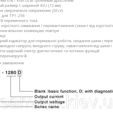
ния EIB / KNX со встроенным дросселем
й размер с шириной 4SU (72 мм)
е сверхнизкое напряжение (SELV)
 для TP1-256
 В переменного тока
д короткого замикання / перевантаження (захист від коротког
ня вільною конвекцією повітря
яції
дний індикатор для нормальної роботи, скидання шини і пе
вихідної напруги, вихідного струму, навантаження від шини 
ти широкий спектр діагностичних та логічних функцій
 перенапруги ⅲ
я замовлення: