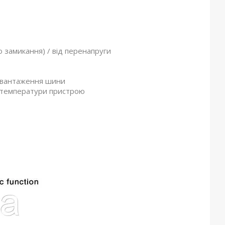
о замикання) / від перенапруги
ревантаження шини
і температури пристрою