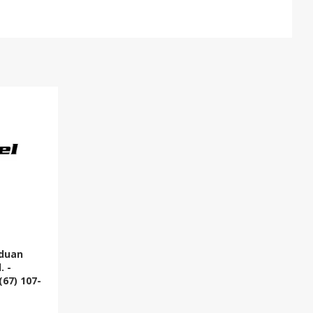
nduan
. -
67) 107-