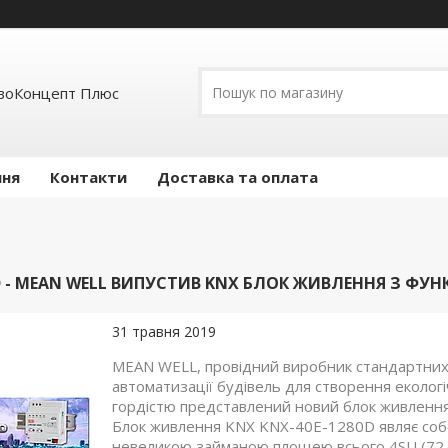
воКонцепт Плюс
ння
Контакти
Доставка та оплата
0D - MEAN WELL ВИПУСТИВ KNX БЛОК ЖИВЛЕННЯ З ФУ
31 травня 2019
MEAN WELL, провідний виробник стандартних 
автоматизації будівель для створення екологіч
гордістю представлений новий блок живленн
Блок живлення KNX KNX-40E-1280D являє собо
невеликою займаною площею всього 4SU (72 м