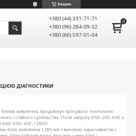
Кошик
+380 (44) 331-71-71
+380 (96) 284-09-32
+380 (66) 597-01-04
НКЦІЄЮ ДІАГНОСТИКИ
блоків живлення, продовжує просувати технологію
ного і стійкого суспільства. Після запуску KNX-20E-640 з
я KNX KNX-40E-1280D.
ю блок живлення 1280 мА з високою ефективністю і
м). Пристрій має вихід дроселя шини KNX і