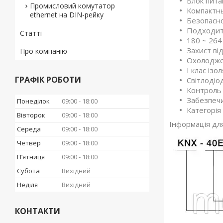
Блок пита
Промисловий комутатор
Компактны
ethernet на DIN-рейку
Безопасно
Подходит
Статті
180 ~ 264
Захист ві
Про компанію
Охолоджен
I клас ізол
ГРАФІК РОБОТИ
Світлодіо
Контроль 
Забезпечи
Понеділок
09:00
18:00
Категорія
Вівторок
09:00
18:00
Інформація дл
Середа
09:00
18:00
Четвер
09:00
18:00
Пʼятниця
09:00
18:00
Субота
Вихідний
Неділя
Вихідний
КОНТАКТИ