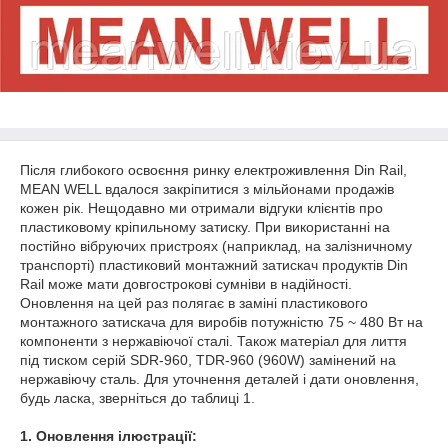
Після глибокого освоєння ринку електроживлення Din Rail,
MEAN WELL вдалося закріпитися з мільйонами продажів
кожен рік. Нещодавно ми отримали відгуки клієнтів про
пластиковому кріпильному затиску. При використанні на
постійно вібруючих пристроях (наприклад, на залізничному
транспорті) пластиковий монтажний затискач продуктів Din
Rail може мати довгострокові сумніви в надійності.
Оновлення на цей раз полягає в заміні пластикового
монтажного затискача для виробів потужністю 75 ~ 480 Вт на
компоненти з нержавіючої сталі. Також матеріал для лиття
під тиском серій SDR-960, TDR-960 (960W) замінений на
нержавіючу сталь. Для уточнення деталей і дати оновлення,
будь ласка, зверніться до таблиці 1.
1. Оновлення ілюстрації: