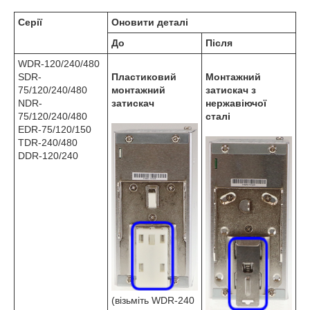
Серії
Оновити деталі
До
Після
WDR-120/240/480
SDR-
Пластиковий
Монтажний
75/120/240/480
монтажний
затискач з
NDR-
затискач
нержавіючої
75/120/240/480
сталі
EDR-75/120/150
TDR-240/480
DDR-120/240
(візьміть WDR-240