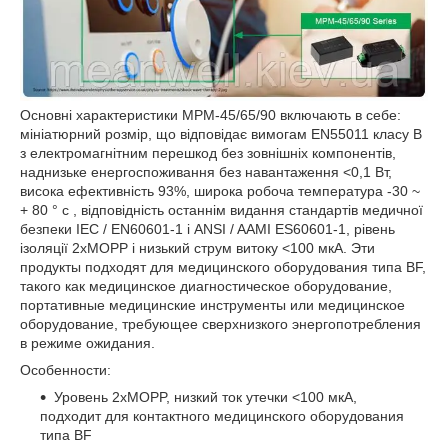
Основні характеристики MPM-45/65/90 включають в себе:
мініатюрний розмір, що відповідає вимогам EN55011 класу B
з електромагнітним перешкод без зовнішніх компонентів,
наднизьке енергоспоживання без навантаження <0,1 Вт,
висока ефективність 93%, широка робоча температура -30 ~
+ 80 ° с , відповідність останнім видання стандартів медичної
безпеки IEC / EN60601-1 і ANSI / AAMI ES60601-1, рівень
ізоляції 2xMOPP і низький струм витоку <100 мкА. Эти
продукты подходят для медицинского оборудования типа BF,
такого как медицинское диагностическое оборудование,
портативные медицинские инструменты или медицинское
оборудование, требующее сверхнизкого энергопотребления
в режиме ожидания.
Особенности:
Уровень 2xMOPP, низкий ток утечки <100 мкА,
подходит для контактного медицинского оборудования
типа BF