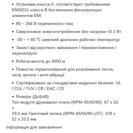
Установка класса II, соответствует требованиям
EN55011 класса B без внешних фильтрующих
элементов EMI
80 ~ 264 В переменного тока
Сверхнизкое энергопотребление без нагрузки <0,1 Вт
-30 ~ + 80 ℃ широкий диапазон рабочих температур
Захист від короткого замикання / перевантаження /
перенапруги
Робоча висота до 4000 м
Повністю герметизований для розсіювання тепла,
пилу, вологи і анти-вібрації
Сертифіковано за стандартами медичної безпеки: UL
/ CUL / TUV / CB / EAC / CE
Розміри (ДхШхВ):
Тип модуля друкованої плати (MPM-45/65/90): 87 х 52
х
29,5 мм Гвинтовий затиск (MPM-45/65/90-xST): 109 х
52 х 33,5 мм
Інформація для замовлення: