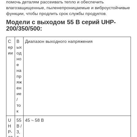
помочь деталям рассеивать тепло и обеспечить
влагозащищенные, пыленепроницаемые и виброустойчивые
функции, чтобы продлить срок службы продуктов.
Модели с выходом 55 В серий UHP-
200/350/500:
С
В
Диапазон выходного напряжения
ер
ых
ии
од
но
е
на
пр
яж
ен
ие
/
то
к
U
55
45 ~ 58 В
H
В /
P-
3,