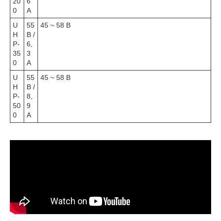
20
6
0
А
U
55
45 ~ 58 В
H
В /
P-
6,
35
3
0
А
U
55
45 ~ 58 В
H
В /
P-
8,
50
9
0
А